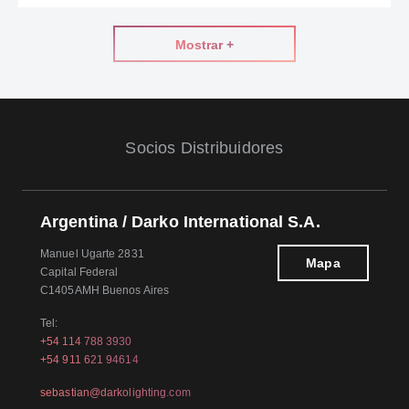
Mostrar +
Socios Distribuidores
Argentina / Darko International S.A.
Manuel Ugarte 2831
Mapa
Capital Federal
C1405AMH Buenos Aires
Tel:
+54 114 788 3930
+54 911 621 94614
sebastian@darkolighting.com