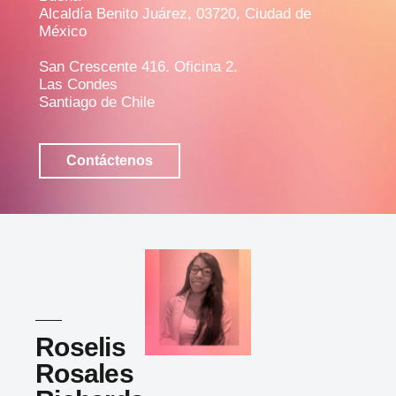
Alcaldía Benito Juárez, 03720, Ciudad de
México
San Crescente 416. Oficina 2.
Las Condes
Santiago de Chile
Contáctenos
Roselis
Rosales