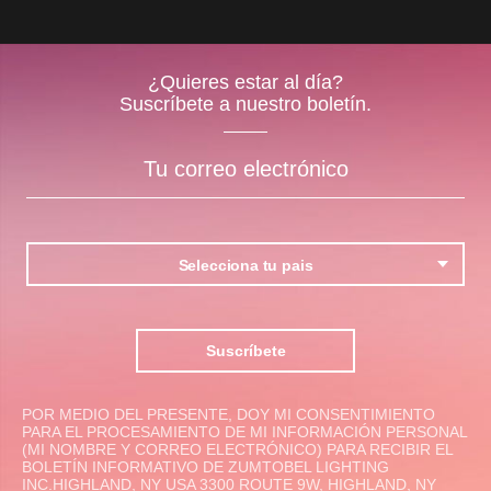
¿Quieres estar al día?
Suscríbete a nuestro boletín.
Selecciona tu pais
Suscríbete
POR MEDIO DEL PRESENTE, DOY MI CONSENTIMIENTO
PARA EL PROCESAMIENTO DE MI INFORMACIÓN PERSONAL
(MI NOMBRE Y CORREO ELECTRÓNICO) PARA RECIBIR EL
BOLETÍN INFORMATIVO DE ZUMTOBEL LIGHTING
INC.HIGHLAND, NY USA 3300 ROUTE 9W, HIGHLAND, NY